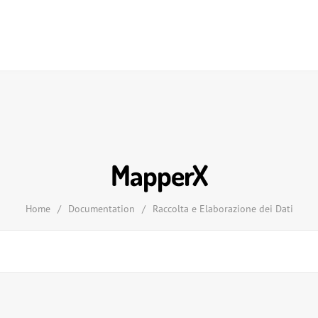
MapperX
Home
/
Documentation
/
Raccolta e Elaborazione dei Dati