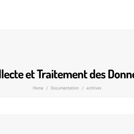
llecte et Traitement des Donn
Home
/
Documentation
/
archives