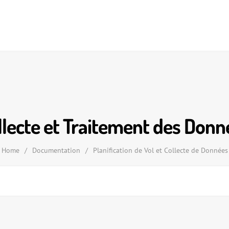
llecte et Traitement des Donn
Home
/
Documentation
/
Planification de Vol et Collecte de Données