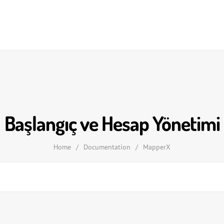
Başlangıç ve Hesap Yönetimi
Home
/
Documentation
/
MapperX